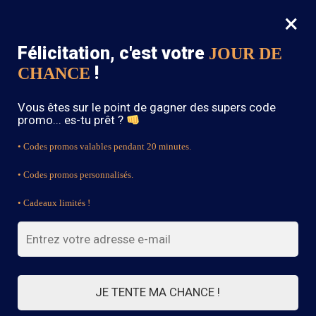
×
MENU
0
Félicitation, c'est votre
JOUR DE
SOLDES : -15% sur toute la boutique avec le code « BOHEME15 »
!
CHANCE
Accueil
/
Blouse Bohème
/
Tunique Bohème Romantique
Vous êtes sur le point de gagner des supers code
promo... es-tu prêt ?
• Codes promos valables pendant 20 minutes.
• Codes promos personnalisés.
• Cadeaux limités !
JE TENTE MA CHANCE !