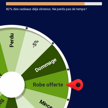
82% des cadeaux déjà obtenus. Ne perds pas de temps !
Perdu
-5%
té
Dommage
Robe offerte
!
Mince...