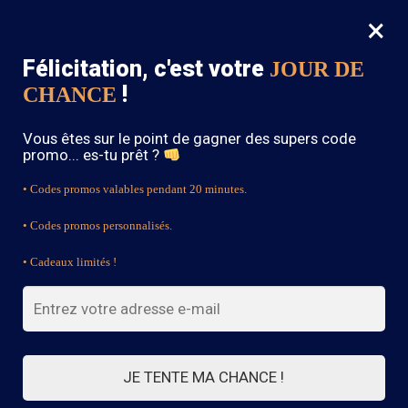
×
MENU
0
Félicitation, c'est votre
JOUR DE
SOLDES : -15% sur toute la boutique avec le code « BOHEME15 »
!
CHANCE
Accueil
/
Blouse Bohème
/
Blouse Boho Effet Tie-Dye
Vous êtes sur le point de gagner des supers code
promo... es-tu prêt ?
• Codes promos valables pendant 20 minutes.
• Codes promos personnalisés.
• Cadeaux limités !
JE TENTE MA CHANCE !