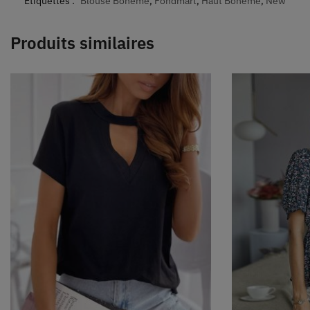
Étiquettes :
Blouse Bohème
,
Fondmart
,
Haut Bohème
,
New
Produits similaires