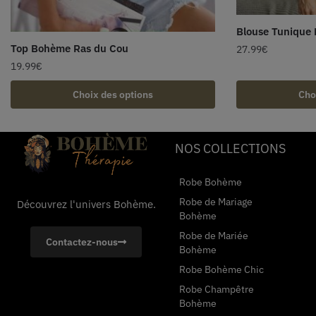
Blouse Tunique 
Top Bohème Ras du Cou
27.99
€
19.99
€
Choix des options
Cho
NOS COLLECTIONS
Robe Bohème
Robe de Mariage
Découvrez l'univers Bohème.
Bohème
Robe de Mariée
Contactez-nous
Bohème
Robe Bohème Chic
Robe Champêtre
Bohème