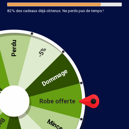
82% des cadeaux déjà obtenus. Ne perds pas de temps !
Perdu
-5%
té
Dommage
Robe offerte
!
Mince...