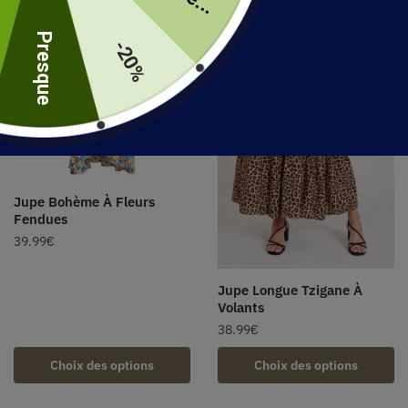
uite
Presque
-20%
Jupe Bohème À Fleurs
Fendues
39.99
€
Jupe Longue Tzigane À
Volants
38.99
€
Choix des options
Choix des options