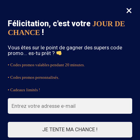
×
MENU
0
Félicitation, c'est votre
JOUR DE
SOLDES : -15% sur toute la boutique avec le code « BOHEME15 »
!
CHANCE
Accueil
/
Jupe Bohème
/
Page 2
Vous êtes sur le point de gagner des supers code
Jupe Bohème
promo... es-tu prêt ?
• Codes promos valables pendant 20 minutes.
• Codes promos personnalisés.
FILTRES
• Cadeaux limités !
Affichage de 22–42 sur 75 résultats
1
2
3
4
JE TENTE MA CHANCE !