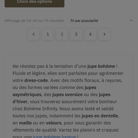
Choix des options
Affichage de 22–42 sur 75 résultats
1
2
3
4
Ne résistez pas à la tentation d’une
jupe bohème
!
Fluide et légère, elles sont parfaites pour agrémenter
votre
dress-code
. Avec des motifs floraux, à rayures,
ou des formes variées comme des
jupes
asymétriques
, des
jupes oversize
ou des
jupes
d’hiver
, vous trouverez assurément votre bonheur
chez Bohème Infinity. Nous avons testé et validé
toutes nos jupes, notamment les
jupes en dentelle
,
en
maille
ou en
velours
, pour vous garantir des
vêtements de qualité. Variez les plaisirs et craquez
pour une
jupe bohème longue
!