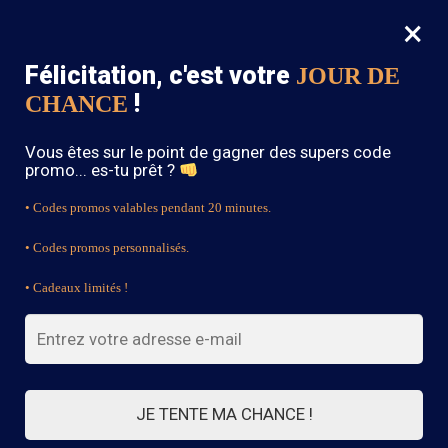
×
MENU
0
Félicitation, c'est votre
JOUR DE
SOLDES : -15% sur toute la boutique avec le code « BOHEME15 »
!
CHANCE
Accueil
/
Robe Bohème
/
Page 3
Vous êtes sur le point de gagner des supers code
Robe Bohème
promo... es-tu prêt ?
• Codes promos valables pendant 20 minutes.
• Codes promos personnalisés.
FILTRES
• Cadeaux limités !
Affichage de 43–63 sur 67 résultats
1
2
3
4
JE TENTE MA CHANCE !