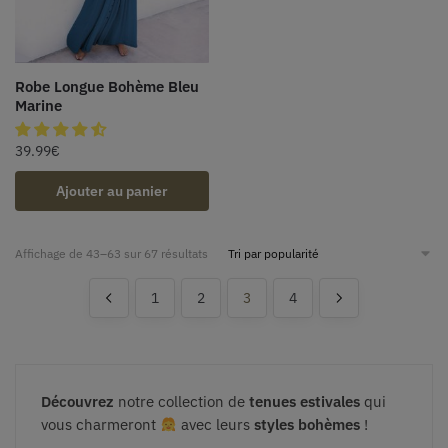
Robe Longue Bohème Bleu
Marine
39.99
€
Ajouter au panier
Affichage de 43–63 sur 67 résultats
1
2
3
4
Découvrez
notre collection de
tenues estivales
qui
vous charmeront
avec leurs
styles bohèmes
!